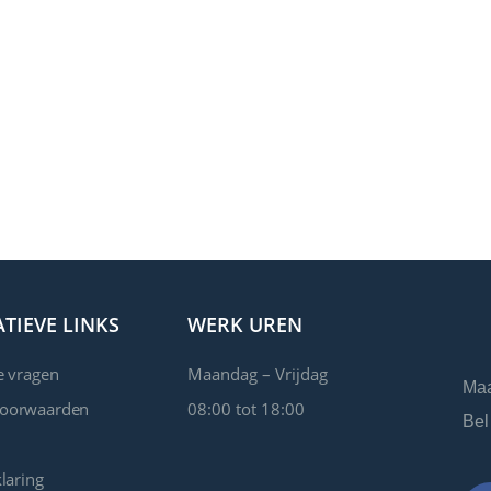
TIEVE LINKS
WERK UREN
e vragen
Maandag – Vrijdag
Maa
voorwaarden
08:00 tot 18:00
Bel
laring