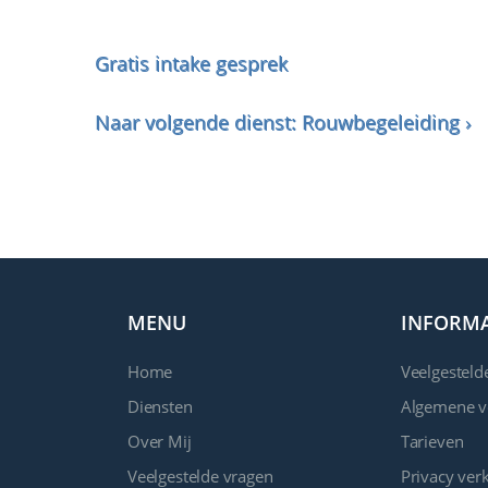
Gratis intake gesprek
Naar volgende dienst: Rouwbegeleiding ›
MENU
INFORMA
Home
Veelgesteld
Diensten
Algemene 
Over Mij
Tarieven
Veelgestelde vragen
Privacy verk