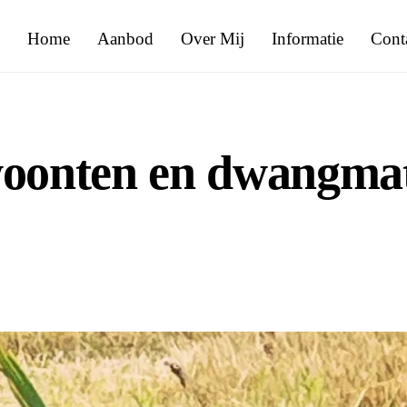
Home
Aanbod
Over Mij
Informatie
Cont
woonten en dwangmat