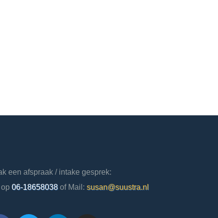
k een afspraak / intake gesprek:
 op
06-18658038
of Mail:
susan@suustra.nl