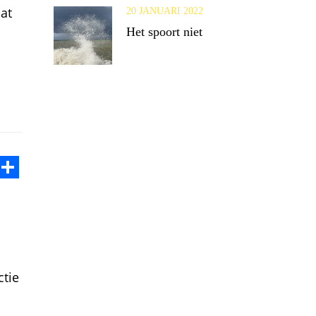
at
20 JANUARI 2022
Het spoort niet
ok
odon
ail
Share
ctie