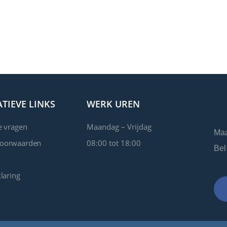
TIEVE LINKS
WERK UREN
e vragen
Maandag – Vrijdag
Maa
voorwaarden
08:00 tot 18:00
Bel
laring