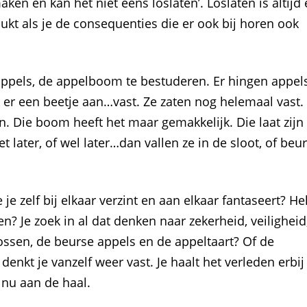
ken en kan het niet eens loslaten’. Loslaten is altijd
ukt als je de consequenties die er ook bij horen ook
 appels, de appelboom te bestuderen. Er hingen appel
k er een beetje aan…vast. Ze zaten nog helemaal vast. 
n. Die boom heeft het maar gemakkelijk. Die laat zijn
iet later, of wel later…dan vallen ze in de sloot, of beu
e zelf bij elkaar verzint en aan elkaar fantaseert? He
len? Je zoek in al dat denken naar zekerheid, veiligheid
lossen, de beurse appels en de appeltaart? Of de
 denkt je vanzelf weer vast. Je haalt het verleden erbij
 nu aan de haal.