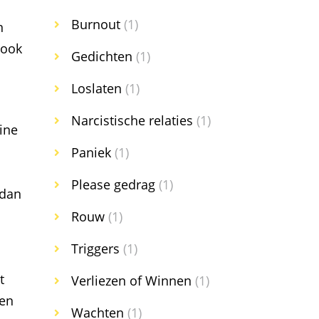
Burnout
(1)
n
 ook
Gedichten
(1)
m
Loslaten
(1)
Narcistische relaties
(1)
ine
Paniek
(1)
Please gedrag
(1)
 dan
Rouw
(1)
Triggers
(1)
t
Verliezen of Winnen
(1)
oen
Wachten
(1)