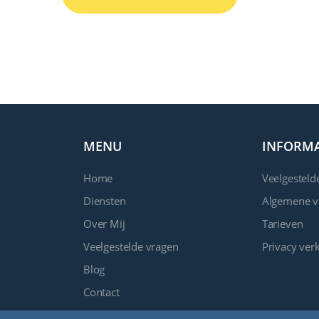
MENU
INFORMA
Home
Veelgesteld
Diensten
Algemene 
Over Mij
Tarieven
Veelgestelde vragen
Privacy verk
Blog
Contact