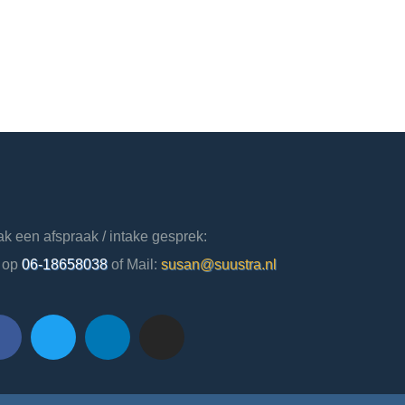
k een afspraak / intake gesprek:
 op
06-18658038
of Mail:
susan@suustra.nl